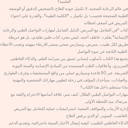
العلمية؟
في عالم الرعاية الصحية، لا تكتمل جودة العلاج بالتشخيص الدقيق أو الوصفة
الطبية الصحيحة فحسب؛ بل تكتمل بـ “الكلمة الطيبة”، والقدرة على احتواء
المريض في أضعف لحظاته.
كتاب “فن التعامل مع المريض: الدليل الشامل لمهارات التواصل الطبي والرعاية
الإنسانية” بقلم د. عاطف أحمد، ليس مجرد كتاب طبي تقليدي، بل هو خريطة
طريق لكل طبيب، ممرض، وممارس صحي يسعى للارتقاء بمهنته وتجنب الأخطاء
الطبية الناتجة عن سوء التواصل.
يجمع هذا الكتاب بأسلوب إنساني عميق بين صرامة العلم، والذكاء العاطفي
السريري، وأخلاقيات الطب المستمدة من المبادئ الإنسانية والسنة النبوية
الشريفة. عبر 50 قاعدة وسيناريو عملي من واقع المستشفيات وغرف الطوارئ
والعيادات، سيأخذك المؤلف في رحلة لتطوير مهاراتك الشخصية والمهنية.
ماذا ستتعلم داخل هذا الكتاب؟
مهارات التواصل الطبي الفعّال: كيف تبني علاقة أساسها الاحترام والثقة مع
مرضاك منذ اللحظة الأولى.
إدارة الأزمات والمواقف الصعبة: استراتيجيات عملية للتعامل مع المريض
الغاضب، المتوتر، أو الذي يرفض العلاج.
الذكاء العاطفي للطبيب: كيفية إيصال الأخبار السيئة باحترافية، وتقديم الدعم