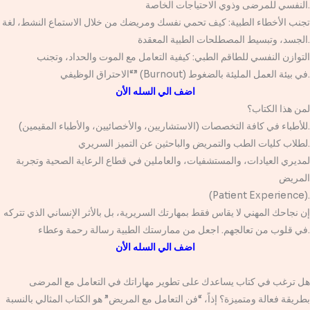
النفسي للمرضى وذوي الاحتياجات الخاصة.
تجنب الأخطاء الطبية: كيف تحمي نفسك ومريضك من خلال الاستماع النشط، لغة
الجسد، وتبسيط المصطلحات الطبية المعقدة.
التوازن النفسي للطاقم الطبي: كيفية التعامل مع الموت والحداد، وتجنب
“الاحتراق الوظيفي” (Burnout) في بيئة العمل المليئة بالضغوط.
اضف الي السله الأن
لمن هذا الكتاب؟
للأطباء في كافة التخصصات (الاستشاريين، والأخصائيين، والأطباء المقيمين).
لطلاب كليات الطب والتمريض والباحثين عن التميز السريري.
لمديري العيادات، والمستشفيات، والعاملين في قطاع الرعاية الصحية وتجربة
المريض
(Patient Experience).
إن نجاحك المهني لا يقاس فقط بمهارتك السريرية، بل بالأثر الإنساني الذي تتركه
في قلوب من تعالجهم. اجعل من ممارستك الطبية رسالة رحمة وعطاء.
اضف الي السله الأن
هل ترغب في كتاب يساعدك على تطوير مهاراتك في التعامل مع المرضى
بطريقة فعالة ومتميزة؟ إذاً، “فن التعامل مع المريض” هو الكتاب المثالي بالنسبة