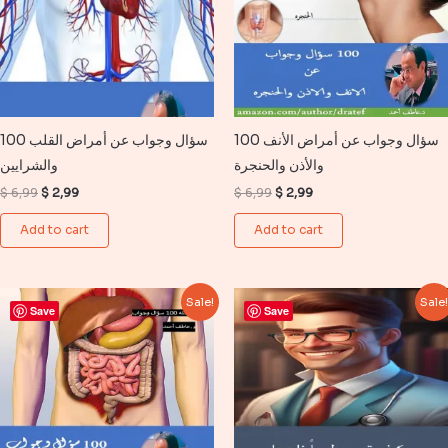
100 سؤال وجواب عن أمراض الأنف
100 سؤال وجواب عن أمراض القلب
والأذن والحنجرة
والشرايين
Original
Current
Original
Current
$
6,99
$
2,99
$
6,99
$
2,99
price
price
price
price
was:
is:
was:
is:
Add to cart
Add to cart
$ 6,99.
$ 2,99.
$ 6,99.
$ 2,99.
Sale!
Sale
Save
Save