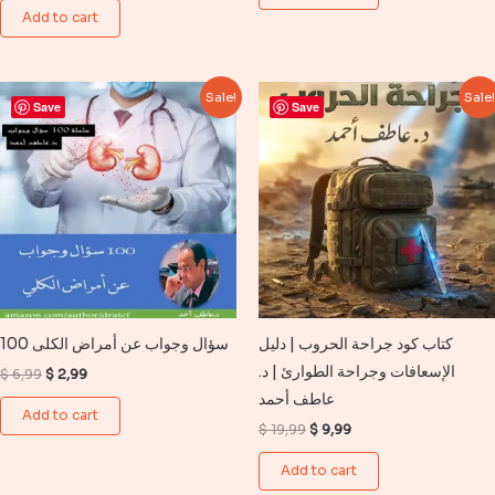
$ 6,99.
$ 2,99.
was:
is:
Add to cart
$ 39,99.
$ 19,99.
Sale!
Sale
Save
Save
كتاب كود جراحة الحروب | دليل
100 سؤال وجواب عن أمراض الكلى
الإسعافات وجراحة الطوارئ | د.
Original
Current
$
6,99
$
2,99
price
price
عاطف أحمد
was:
is:
Add to cart
$ 6,99.
$ 2,99.
Original
Current
$
19,99
$
9,99
price
price
was:
is:
Add to cart
$ 19,99.
$ 9,99.