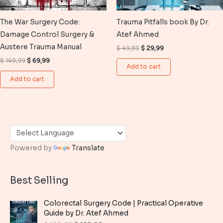
The War Surgery Code:
Trauma Pitfalls book By Dr.
Damage Control Surgery &
Atef Ahmed
Austere Trauma Manual
Original
Current
$
49,99
$
29,99
price
price
Original
Current
$
149,99
$
69,99
was:
is:
Add to cart
price
price
$ 49,99.
$ 29,99.
was:
is:
Add to cart
$ 149,99.
$ 69,99.
Powered by
Translate
Best Selling
Colorectal Surgery Code | Practical Operative
Guide by Dr. Atef Ahmed