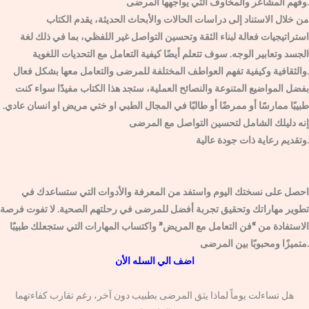
وفهم المشاعر والمخاوف التي يواجهها المرضى.
من خلال الاستناد إلى دراسات الحالات والأبحاث الحديثة، يقدم الكتاب
استراتيجيات فعالة لبناء الثقة وتحسين التواصل غير اللفظي، بما في ذلك لغة
الجسد وتعابير الوجه. سوف تتعلم أيضًا كيفية التعامل مع التحديات اللغوية
والثقافية وكيفية تفهم العواطف المختلفة للمرضى والتعامل معها بشكل فعال.
بفضل المواضيع المتنوعة والنصائح العملية، ستجد هذا الكتاب مفيدًا سواء كنت
طبيبًا ممارسًا أو ممرضًا أو طالبًا في المجال الطبي او ختي مريض او انسان عادي.
إنه دليلك الشامل لتحسين التواصل مع المرضى
وتقديم رعاية ذات جودة عالية.
احصل على نسختك اليوم واستفد من المعرفة والأدوات التي ستساعدك في
تطوير مهاراتك وتحقيق تجربة أفضل للمرضى في رحلتهم الصحية. لا تفوت فرصة
الاستفادة من “فن التعامل مع المريض” واكتساب المهارات التي ستجعلك طبيبًا
متميزًا ومحبوبًا بين المرضى.
اضف الي السله الأن
هل تساءلت يوماً لماذا يثق المرضى بطبيب دون آخر، رغم تقارب كفاءتهما