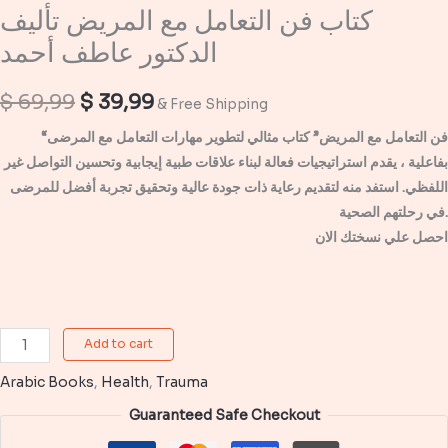
كتاب فن التعامل مع المريض تأليف
الدكتور عاطف أحمد
Original
Current
$
69,99
$
39,99
& Free Shipping
price
price
“فن التعامل مع المريض” كتاب مثالي لتطوير مهارات التعامل مع المرضى
بفاعلية ، يقدم استراتيجيات فعالة لبناء علاقات طبية إيجابية وتحسين التواصل غير
was:
is:
اللفظي. استفد منه لتقديم رعاية ذات جودة عالية وتحقيق تجربة أفضل للمرضى
$ 69,99.
$ 39,99.
في رحلتهم الصحية.
احصل علي نسختك الان
كتاب
Add to cart
فن
Arabic Books
,
Health
,
Trauma
التعامل
مع
Guaranteed Safe Checkout
المريض