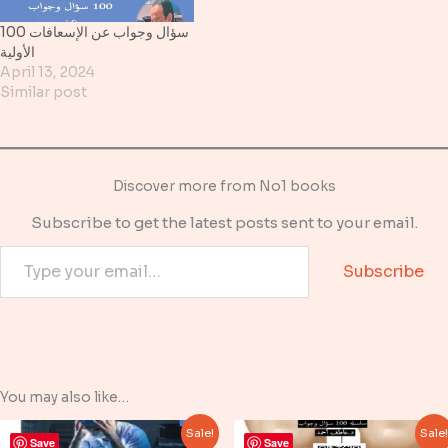
100 سؤال وجواب عن الإسعافات
الأولية
April 13, 2024
Similar post
Discover more from No1 books
Subscribe to get the latest posts sent to your email.
Type your email…
Subscribe
You may also like…
Sale!
Sale
Save
Save