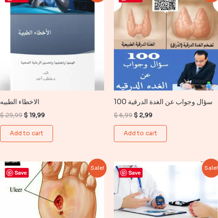
100 سؤال وجواب عن الغدة الدرقية
الاخطاء الطبيه
Original
Current
Original
Current
$
29,99
$
19,99
$
6,99
$
2,99
price
price
price
price
was:
is:
was:
is:
Add to cart
Add to cart
$ 29,99.
$ 19,99.
$ 6,99.
$ 2,99.
Sale!
Sale
Save
Save