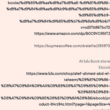
books/%d9%83%d8%aa%d8%a7%d8%a8-%d9%81%d9%86-
%d8%a7%d9%84%d8%aa%d8%b9%d8%a7%d9%85%d9%84-
%d9%85%d8%b9-
%d8%a7%d9%84%d9%85%d8%b1%d9%8a%d8%b6/?
v=cd37b867bc72
https://www.amazon.com/dp/B0C9YCRN7J
https://buymeacoffee.com/dratef/e/293973
At lulu Book store
Ebook
https://www.lulu.com/shop/atef-ahmed-abd-el-
raheem/%D9%81%D9%86-
%D8%A7%D9%84%D8%AA%D8%B9%D8%A7%D9%85%D9%84-
%D9%85%D8%B9-
%D8%A7%D9%84%D9%85%D8%B1%D9%8A%D8%B6/ebook/pr
oduct-84rz94z.html?page=1&pageSize=4