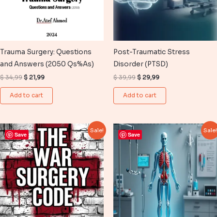
Trauma Surgery: Questions
Post-Traumatic Stress
and Answers (2050 Qs%As)
Disorder (PTSD)
Original
Current
Original
Current
$
34,99
$
21,99
$
39,99
$
29,99
price
price
price
price
was:
is:
was:
is:
Add to cart
Add to cart
$ 34,99.
$ 21,99.
$ 39,99.
$ 29,99.
Sale!
Sale
Save
Save