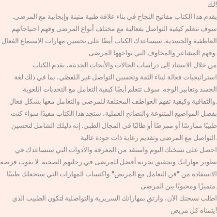
لك!
يقدم هذا الكتاب مفاتيح النجاح في بناء علاقة طبية متينة وإيجابية مع المرضى.
سوف تتعلم كيفية التواصل بفعالية مع مختلف أنواع المرضى وفهم احتياجاتهم
العاطفية والجسدية. سيساعدك الكتاب أيضًا على تحسين مهارات الاستماع الفعال
وفهم المشاعر والمخاوف التي يواجهها المرضى.
من خلال الاستناد إلى دراسات الحالات والأبحاث الحديثة، يقدم الكتاب
استراتيجيات فعالة لبناء الثقة وتحسين التواصل غير اللفظي، بما في ذلك لغة
الجسد وتعابير الوجه. سوف تتعلم أيضًا كيفية التعامل مع التحديات اللغوية
والثقافية وكيفية تفهم العواطف المختلفة للمرضى والتعامل معها بشكل فعال.
بفضل المواضيع المتنوعة والنصائح العملية، ستجد هذا الكتاب مفيدًا سواء كنت
طبيبًا ممارسًا أو ممرضًا أو طالبًا في المجال الطبي. إنه دليلك الشامل لتحسين
التواصل مع المرضى وتقديم رعاية ذات جودة عالية.
احصل على نسختك اليوم واستفد من المعرفة والأدوات التي ستساعدك في
تطوير مهاراتك وتحقيق تجربة أفضل للمرضى في رحلتهم الصحية. لا تفوت فرصة
الاستفادة من “فن التعامل مع المريض” واكتساب المهارات التي ستجعلك طبيبًا
متميزًا ومحبوبًا بين المرضى.
اطلب نسختك الآن، وارتقِ بمهاراتك السريرية والتواصلية لتكون الطبيب الذي
يتمناه كل مريض!